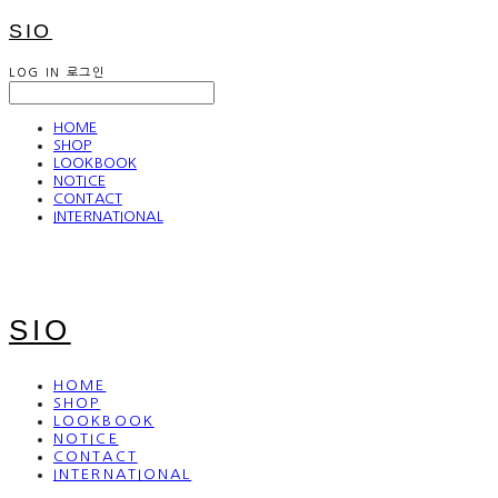
SIO
LOG IN
로그인
HOME
SHOP
LOOKBOOK
NOTICE
CONTACT
INTERNATIONAL
SIO
HOME
SHOP
LOOKBOOK
NOTICE
CONTACT
INTERNATIONAL